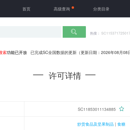
首页
高级查询
分类目录
热搜：
SC11537172501
搜索
功能已开放
已完成SC全国数据的更新（更新日期：2026年08月08
许可详情
SC11853011134885
炒货食品及坚果制品
|
食糖