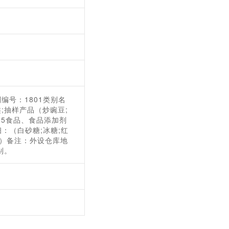
编号：1801类别名
;抽样产品（炒豌豆;
005食品、食品添加剂
：（白砂糖;冰糖;红
糖）备注：外设仓库地
别。