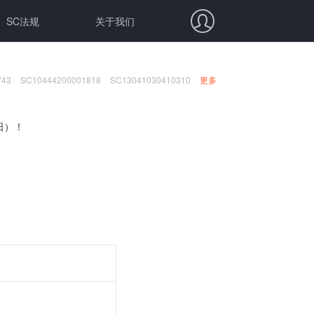
SC法规
关于我们
743
SC10444200001818
SC13041030410310
更多
日）！